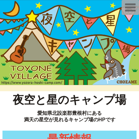
T
o
g
g
l
e
n
a
v
i
g
a
t
i
o
n
夜空と星のキャンプ場
愛知県北設楽郡豊根村にある
満天の星空が見れるキャンプ場のHPです